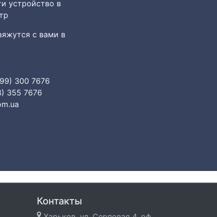
ти устройство в
тр
яжутся с вами в
099) 300 7676
3) 355 7676
om.ua
Контакты
Харьков, ул. Серповая 4, оф.