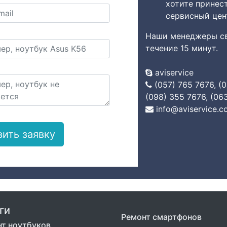
хотите принес
сервисный цен
Наши менеджеры св
течение 15 минут.
aviservice
(057) 765 7676, (
(098) 355 7676, (06
info@aviservice.c
ги
Ремонт смартфонов
т ноутбуков