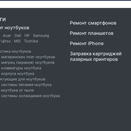
ги
Ремонт смартфонов
т ноутбуков
Ремонт планшетов
Acer
Dell
HP
Samsung
Fujitsu
MSI
Toshiba
Ремонт iPhone
стика ноутбуков
Заправка картриджей
 материнских плат ноутбуков
лазерных принтеров
 матриц (экранов) ноутбуков
 клавиатуры ноутбука
 корпуса ноутбука
ктующие для ноутбуков
 системы питания ноутбука
 ноутбука от пыли
 системы охлаждения ноутбука